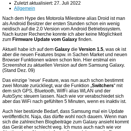
Zuletzt aktualisiert:
27. Juli 2022
Allgemein
Nach dem Hype des Motorola Milestone alias Droid ist man
als Android Besitzer der ersten Stunden schon ein wenig
neidisch auf die 2.0 Version vom Android Betriebssystem.
Nach kurzer Recherche konnte ich aber keine Möglichkeit
zum
Firmware Update vom Galaxy
finden.
Aktuell habe ich auf dem
Galaxy
die
Version 1.5
, was ok ist
aber die neuen Features bspw. in Sachen Market und neuen
Browser Funktionen wären schon fein. Hier erstmal ein
Screenshot zu aktuellen Version auf dem Samsung Galaxy.
(Stand Dez. 09)
Das einzige ’neue‘ Feature, was nun auch schon bestimmt
zwei Monate zurückliegt, war die Funktion „
Switchers
“ mit
dem sich GPS, Bluetooth, WifFi alias WLAN und der
AutoSync steuern lassen. Nach wie vor verabschiedet sich
aber das WiFi nach gefühlten 5 Minuten, wenn es inaktiv ist.
Auch hier bestünde Bedarf, dass Samsung mal ein Update
veröffentlicht. Naja, das dürfte wohl noch dauern. Wenn man
sich die zahlreichen Blogbeiträge zum Galaxy ansieht kommt
das Gerät eher schlecht weg. Ich muss auch nach wie vor