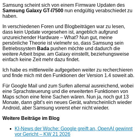
Samsung scheint sich von einem Firmware Updaten des
Samsung Galaxy GT-I7500
nun endgültig verabschiedet zu
haben.
In verschiedenen Foren und Blogbeiträgen war zu lesen,
dass kein Update vorgesehen ist, angeblich aufgrund
unzureichender Hardware – What? Nun gut, meine
persönliche Theorie ist vielmehr so, dass Samsung sein
Betriebssystem
Bada
pushen möchte und dadurch die
weitere Arbeit bspw. am Galaxy einstellt, beziehungsweise
einfach keine Zeit mehr dazu findet.
Ich habe es mittlerweile aufgegeben weiter zu recherchieren
und finde mich mit den Funktionen der Version 1.4 soweit ab.
Für Google Mail und zum Surfen allemal ausreichend, wobei
eine Sprachsteuerung und die erweiterten Funktionen von
Maps schon eine feine Sachen wären. Nun ja, noch gut 13
Monate, dann gibt’s ein neues Gerät, wahrscheinlich wieder
Android, aber Samsung vorerst eher nicht wieder.
Weitere Beiträge im Blog
KI-News der Woche: Google greift an, OpenAI gewinnt
vor Gericht – KW 21 2026