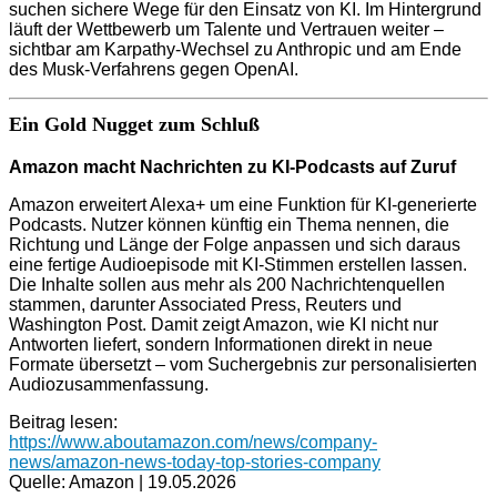
suchen sichere Wege für den Einsatz von KI. Im Hintergrund
läuft der Wettbewerb um Talente und Vertrauen weiter –
sichtbar am Karpathy-Wechsel zu Anthropic und am Ende
des Musk-Verfahrens gegen OpenAI.
Ein Gold Nugget zum Schluß
Amazon macht Nachrichten zu KI-Podcasts auf Zuruf
Amazon erweitert Alexa+ um eine Funktion für KI-generierte
Podcasts. Nutzer können künftig ein Thema nennen, die
Richtung und Länge der Folge anpassen und sich daraus
eine fertige Audioepisode mit KI-Stimmen erstellen lassen.
Die Inhalte sollen aus mehr als 200 Nachrichtenquellen
stammen, darunter Associated Press, Reuters und
Washington Post. Damit zeigt Amazon, wie KI nicht nur
Antworten liefert, sondern Informationen direkt in neue
Formate übersetzt – vom Suchergebnis zur personalisierten
Audiozusammenfassung.
Beitrag lesen:
https://www.aboutamazon.com/news/company-
news/amazon-news-today-top-stories-company
Quelle: Amazon | 19.05.2026