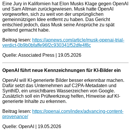
Eine Jury in Kalifornien hat Elon Musks Klage gegen OpenAI
und Sam Altman zurückgewiesen. Musk hatte OpenAI
vorgeworfen, sich zu weit von der ursprünglichen
gemeinnützigen Idee entfernt zu haben. Das Gericht
entschied jedoch, dass Musk seine Ansprüche zu spät
geltend gemacht habe.
Beitrag lesen:
https://apnews.com/article/musk-openai-trial-
verdict-0b9b0bfaffe96f2c930341f52dfe4f8c
Quelle: Associated Press | 19.05.2026
OpenAI führt neue Kennzeichnungen für KI-Bilder ein
OpenAI will KI-generierte Bilder besser erkennbar machen.
Dafür setzt das Unternehmen auf C2PA-Metadaten und
SynthID, ein unsichtbares Wasserzeichen von Google.
Zusätzlich soll ein Prüfwerkzeug helfen, Hinweise auf KI-
generierte Inhalte zu erkennen.
Beitrag lesen:
https://openai.com/index/advancing-content-
provenance/
Quelle: OpenAI | 19.05.2026