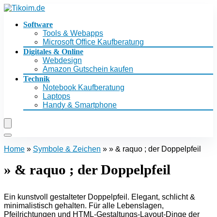
Software
Tools & Webapps
Microsoft Office Kaufberatung
Digitales & Online
Webdesign
Amazon Gutschein kaufen
Technik
Notebook Kaufberatung
Laptops
Handy & Smartphone
Home
»
Symbole & Zeichen
»
» & raquo ; der Doppelpfeil
» & raquo ; der Doppelpfeil
Ein kunstvoll gestalteter Doppelpfeil. Elegant, schlicht &
minimalistisch gehalten. Für alle Lebenslagen,
Pfeilrichtungen und HTML-Gestaltungs-Layout-Dinge der