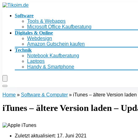
Software
Tools & Webapps
Microsoft Office Kaufberatung
Digitales & Online
Webdesign
Amazon Gutschein kaufen
Technik
Notebook Kaufberatung
Laptops
Handy & Smartphone
Home
»
Software & Computer
»
iTunes – ältere Version laden
iTunes – ältere Version laden – Upd
Zuletzt aktualisiert:
17. Juni 2021