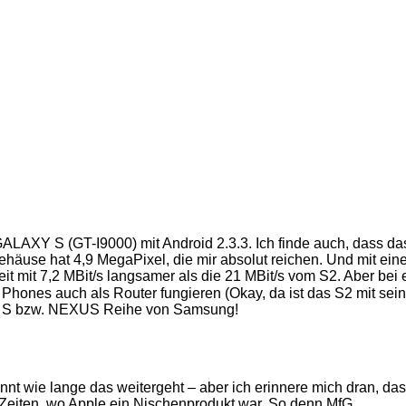
m GALAXY S (GT-I9000) mit Android 2.3.3. Ich finde auch, dass
äuse hat 4,9 MegaPixel, die mir absolut reichen. Und mit eine
t mit 7,2 MBit/s langsamer als die 21 MBit/s vom S2. Aber bei
nes auch als Router fungieren (Okay, da ist das S2 mit seinen 
AXY S bzw. NEXUS Reihe von Samsung!
nnt wie lange das weitergeht – aber ich erinnere mich dran, das
 Zeiten, wo Apple ein Nischenprodukt war. So denn MfG