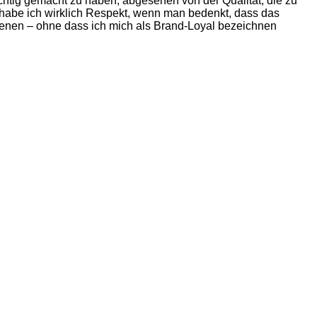
chtig gemacht zu haben, abgesehen von der Qualität, die zu
habe ich wirklich Respekt, wenn man bedenkt, dass das
denen – ohne dass ich mich als Brand-Loyal bezeichnen