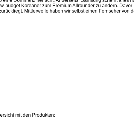
o eine Dominanz herrscht. Anderseits, Samsung scheint alles ri
 low-budget Koreaner zum Premium Allrounder zu ändern. Davor 
rückliegt. Mittlerweile haben wir selbst einen Fernseher von 
rsicht mit den Produkten: