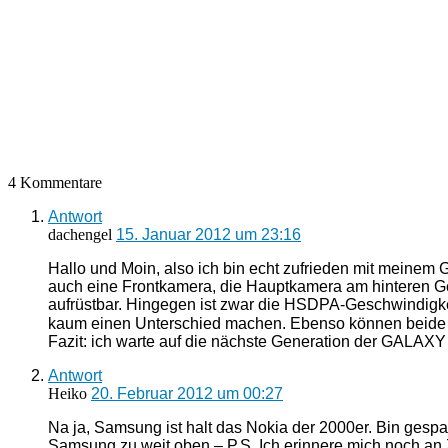
4 Kommentare
Antwort
dachengel
15. Januar 2012 um 23:16
Hallo und Moin, also ich bin echt zufrieden mit meine
auch eine Frontkamera, die Hauptkamera am hinteren Geh
aufrüstbar. Hingegen ist zwar die HSDPA-Geschwindigkei
kaum einen Unterschied machen. Ebenso können beide Pho
Fazit: ich warte auf die nächste Generation der GAL
Antwort
Heiko
20. Februar 2012 um 00:27
Na ja, Samsung ist halt das Nokia der 2000er. Bin gespa
Samsung zu weit oben – P.S. Ich erinnere mich noch an