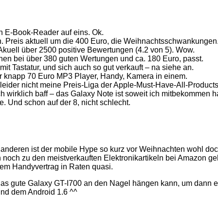
ein E-Book-Reader auf eins. Ok.
. Preis aktuell um die 400 Euro, die Weihnachtsschwankungen
 Akuell über 2500 positive Bewertungen (4.2 von 5). Wow.
rnen bei über 380 guten Wertungen und ca. 180 Euro, passt.
mit Tastatur, und sich auch so gut verkauft – na siehe an.
Für knapp 70 Euro MP3 Player, Handy, Kamera in einem.
leider nicht meine Preis-Liga der Apple-Must-Have-All-Products-
ch wirklich baff – das Galaxy Note ist soweit ich mitbekommen h
 Und schon auf der 8, nicht schlecht.
eren ist der mobile Hype so kurz vor Weihnachten wohl doch e
noch zu den meistverkauften Elektronikartikeln bei Amazon gehö
nem Handyvertrag in Raten quasi.
das gute Galaxy GT-I700 an den Nagel hängen kann, um dann e
und dem Android 1.6 ^^