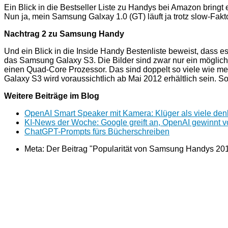
Ein Blick in die Bestseller Liste zu Handys bei Amazon bring
Nun ja, mein Samsung Galxay 1.0 (GT) läuft ja trotz slow-Faktor
Nachtrag 2 zu Samsung Handy
Und ein Blick in die Inside Handy Bestenliste beweist, dass e
das Samsung Galaxy S3. Die Bilder sind zwar nur ein mögliche
einen Quad-Core Prozessor. Das sind doppelt so viele wie m
Galaxy S3 wird voraussichtlich ab Mai 2012 erhältlich sein. S
Weitere Beiträge im Blog
OpenAI Smart Speaker mit Kamera: Klüger als viele de
KI-News der Woche: Google greift an, OpenAI gewinnt v
ChatGPT-Prompts fürs Bücherschreiben
Meta: Der Beitrag "Popularität von Samsung Handys 20