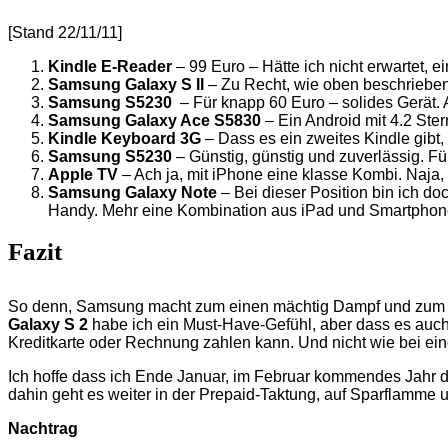
[Stand 22/11/11]
Kindle E-Reader
– 99 Euro – Hätte ich nicht erwartet, 
Samsung Galaxy S II
– Zu Recht, wie oben beschrieben
Samsung S5230
– Für knapp 60 Euro – solides Gerät.
Samsung Galaxy Ace S5830
– Ein Android mit 4.2 Ste
Kindle Keyboard 3G
– Dass es ein zweites Kindle gibt, 
Samsung S5230
– Günstig, günstig und zuverlässig. 
Apple TV
– Ach ja, mit iPhone eine klasse Kombi. Naja, 
Samsung Galaxy Note
– Bei dieser Position bin ich do
Handy. Mehr eine Kombination aus iPad und Smartphone.
Fazit
So denn, Samsung macht zum einen mächtig Dampf und zum and
Galaxy S 2
habe ich ein Must-Have-Gefühl, aber dass es auch 
Kreditkarte oder Rechnung zahlen kann. Und nicht wie bei ei
Ich hoffe dass ich Ende Januar, im Februar kommendes Jahr 
dahin geht es weiter in der Prepaid-Taktung, auf Sparflamme 
Nachtrag