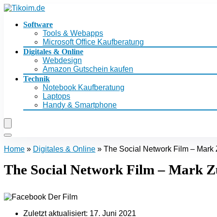
Software
Tools & Webapps
Microsoft Office Kaufberatung
Digitales & Online
Webdesign
Amazon Gutschein kaufen
Technik
Notebook Kaufberatung
Laptops
Handy & Smartphone
Home
»
Digitales & Online
»
The Social Network Film – Mark
The Social Network Film – Mark 
Zuletzt aktualisiert:
17. Juni 2021