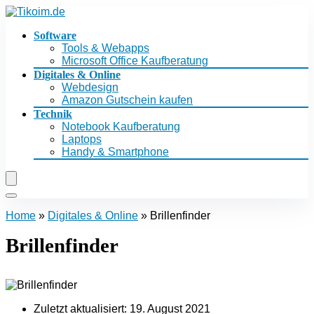
Software
Tools & Webapps
Microsoft Office Kaufberatung
Digitales & Online
Webdesign
Amazon Gutschein kaufen
Technik
Notebook Kaufberatung
Laptops
Handy & Smartphone
Home
»
Digitales & Online
»
Brillenfinder
Brillenfinder
Zuletzt aktualisiert:
19. August 2021