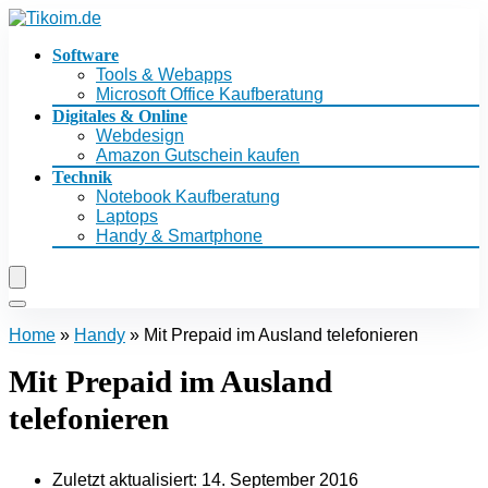
Software
Tools & Webapps
Microsoft Office Kaufberatung
Digitales & Online
Webdesign
Amazon Gutschein kaufen
Technik
Notebook Kaufberatung
Laptops
Handy & Smartphone
Home
»
Handy
»
Mit Prepaid im Ausland telefonieren
Mit Prepaid im Ausland
telefonieren
Zuletzt aktualisiert:
14. September 2016