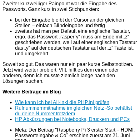
Zweiter kurzweiliger Painpoint war die Eingabe des
Passworts. Ganz kurz in zwei Stichpunkten:
bei der Eingabe bleibt der Cursor an der gleichen
Stellen – einfach Blindeingabe und fertig
zweites hat man per Default eine englische Tastatur,
ergo, das Passwort „rasperry“ muss am Ende mit „z“
geschrieben werden, weil auf einer englischen Tastatur
das „y“ auf der deutschen Tastatur auf der „z“ Taste ist,
und umgekehrt.
Soweit so gut. Das waren nur ein paar kurze Selbstnotizen.
Jetzt wird weiter probiert. Vllt. hilft es dem einen oder
anderen, denn ich musste ziemlich lange nach den
Lösungen suchen.
Weitere Beiträge im Blog
Wie kann ich bei All-Inkl die PHP.ini prüfen
Rufnummernmitnahme im gleichen Netz -So behältst
du deine Nummer trotzdem
HP Abkürzungen bei Notebooks, Druckern und PCs
Meta: Der Beitrag "Raspberry Pi 3 erster Start – HDMI,
Passworteingabe & Co" erschien zuerst am
21. Juni