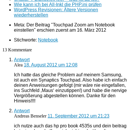
Wie kann ich bei All-Inkl die PHP.ini prüfen
WordPress Revisionen: Ältere Versionen
wiederherstellen
Meta: Der Beitrag "Touchpad Zoom am Notebook
einstellen" erschien zuerst am
16. März 2012
Stichworte:
Notebook
13 Kommentare
Antwort
Alea
18. August 2012 um 12:08
Ich hatte das gleiche Problem auf meinem Samsung,
ist auch ein Synaptics Touchpad. Also habe ich einfach
deinen Anweisungen gefolgt (mir wäre nie eingefallen,
ins Suchfeld ‚Maus‘ einzutippen!) und habe die nervige
Vergrößerung abgestellen können. Danke für den
Hinweis!!!!
Antwort
Andreas Benseler
11. September 2012 um 21:23
ich nutze auch das hp pro book 4535s und dein beitrag