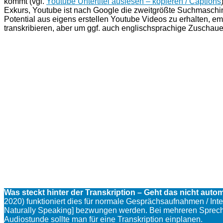
kommt (vgl.
Youtube Untertitel auslesen – kopieren / Captions
Exkurs, Youtube ist nach Google die zweitgrößte Suchmaschi
Potential aus eigens erstellen Youtube Videos zu erhalten, em
transkribieren, aber um ggf. auch englischsprachige Zuschaue
Was steckt hinter der Transkription – Geht das nicht autom
2020) funktioniert dies für normale Gesprächsaufnahmen / Int
Naturally Speaking] bezwungen werden. Bei mehreren Sprechern
Audiostunde sollte man für eine Transkription einplanen.