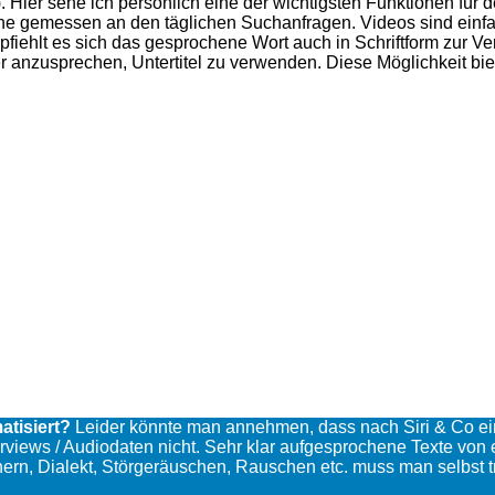
). Hier sehe ich persönlich eine der wichtigsten Funktionen für 
ne gemessen an den täglichen Suchanfragen. Videos sind einf
pfiehlt es sich das gesprochene Wort auch in Schriftform zur Ve
r anzusprechen, Untertitel zu verwenden. Diese Möglichkeit bie
atisiert?
Leider könnte man annehmen, dass nach Siri & Co eine
erviews / Audiodaten nicht. Sehr klar aufgesprochene Texte vo
, Dialekt, Störgeräuschen, Rauschen etc. muss man selbst trans