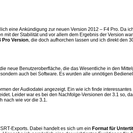
zlich eine Ankündigung zur neuen Version 2012 – F4 Pro. Da ich 
n mit der Stabilität und vor allem dem Ergebnis der Version wa
 Pro Version
, die doch aufhorchen lassen und ich direkt den 
t die neue Benutzeroberfläche, die das Wesentliche in den Mittel
sondern auch bei Software. Es wurden alle unnötigen Bedienelem
men der Audiodatei angezeigt. Ein wie ich finde interessantes
leidet. Leider war es bei den Nachfolge-Versionen der 3.1 so, d
 nach wie vor die 3.1.
es SRT-Exports. Dabei handelt es sich um ein
Format für Untertit