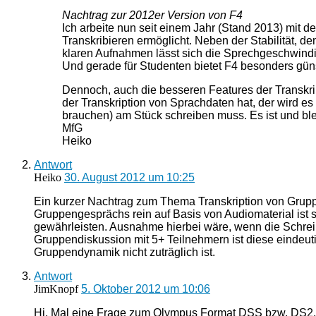
Nachtrag zur 2012er Version von F4
Ich arbeite nun seit einem Jahr (Stand 2013) mit d
Transkribieren ermöglicht. Neben der Stabilität, d
klaren Aufnahmen lässt sich die Sprechgeschwindig
Und gerade für Studenten bietet F4 besonders güns
Dennoch, auch die besseren Features der Transkrip
der Transkription von Sprachdaten hat, der wird es
brauchen) am Stück schreiben muss. Es ist und bleib
MfG
Heiko
Antwort
Heiko
30. August 2012 um 10:25
Ein kurzer Nachtrag zum Thema Transkription von Grupp
Gruppengesprächs rein auf Basis von Audiomaterial ist 
gewährleisten. Ausnahme hierbei wäre, wenn die Schrei
Gruppendiskussion mit 5+ Teilnehmern ist diese eindeut
Gruppendynamik nicht zuträglich ist.
Antwort
JimKnopf
5. Oktober 2012 um 10:06
Hi. Mal eine Frage zum Olympus Format DSS bzw. DS2. Bi