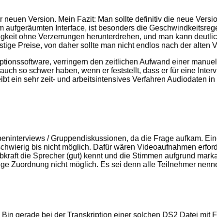
er neuen Version. Mein Fazit: Man sollte definitiv die neue Vers
em aufgeräumten Interface, ist besonders die Geschwindkeitsreg
keit ohne Verzerrungen herunterdrehen, und man kann deutlich 
tige Preise, von daher sollte man nicht endlos nach der alten 
tionssoftware, verringern den zeitlichen Aufwand einer manuell
 auch so schwer haben, wenn er feststellt, dass er für eine Int
t ein sehr zeit- und arbeitsintensives Verfahren Audiodaten in 
eninterviews / Gruppendiskussionen, da die Frage aufkam. Ein
schwierig bis nicht möglich. Dafür wären Videoaufnahmen erfor
bkraft die Sprecher (gut) kennt und die Stimmen aufgrund mar
ige Zuordnung nicht möglich. Es sei denn alle Teilnehmer nen
n gerade bei der Transkription einer solchen DS2 Datei mit F