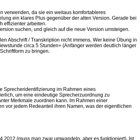
ion verwenden, da sie ein weitaus komfortableres
elung ein klares Plus gegenüber der alten Version. Gerade bei
effizienter arbeiten.
Version suchen, und gleich auf die neue Version umsteigen.
en Abschrift / Transkription nicht immens. Wer keine Übung in
erviewstunde circa 5 Stunden+ (Anfänger werden deutlich länger
Schriftform zu bringen.
e Sprecheridentifizierung im Rahmen eines
derlich, um eine eindeutige Sprecherzuordnung zu
kanter Merkmale zuordnen kann. Im Rahmen einer
nen vor jedem Redeanteil ihren Namen, was der eigentlichen
4 2012 (muss man zwar umwandeln, aber es funktioniert). Ist