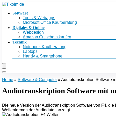
Software
Tools & Webapps
Microsoft Office Kaufberatung
Digitales & Online
Webdesign
Amazon Gutschein kaufen
Technik
Notebook Kaufberatung
Laptops
Handy & Smartphone
Home
»
Software & Computer
»
Audiotranskription Software m
Audiotranskription Software mit n
Die neue Version der Audiotranskription Software von F4, die 
Wellenformen der Audiodatei anzeigt.