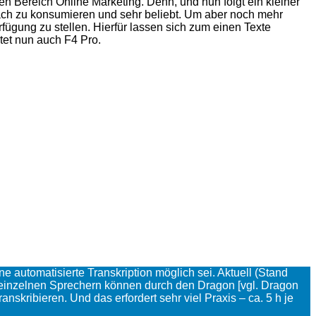
den Bereich Online Marketing. Denn, und nun folgt ein kleiner
ach zu konsumieren und sehr beliebt. Um aber noch mehr
rfügung zu stellen. Hierfür lassen sich zum einen Texte
tet nun auch F4 Pro.
 automatisierte Transkription möglich sei. Aktuell (Stand
n einzelnen Sprechern können durch den Dragon [vgl. Dragon
kribieren. Und das erfordert sehr viel Praxis – ca. 5 h je