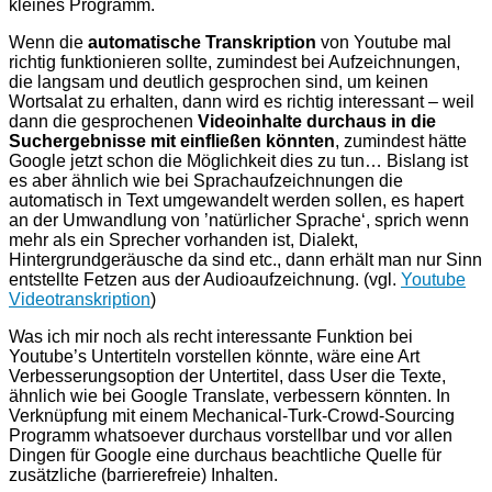
kleines Programm.
Wenn die
automatische Transkription
von Youtube mal
richtig funktionieren sollte, zumindest bei Aufzeichnungen,
die langsam und deutlich gesprochen sind, um keinen
Wortsalat zu erhalten, dann wird es richtig interessant – weil
dann die gesprochenen
Videoinhalte durchaus in die
Suchergebnisse mit einfließen könnten
, zumindest hätte
Google jetzt schon die Möglichkeit dies zu tun… Bislang ist
es aber ähnlich wie bei Sprachaufzeichnungen die
automatisch in Text umgewandelt werden sollen, es hapert
an der Umwandlung von ’natürlicher Sprache‘, sprich wenn
mehr als ein Sprecher vorhanden ist, Dialekt,
Hintergrundgeräusche da sind etc., dann erhält man nur Sinn
entstellte Fetzen aus der Audioaufzeichnung. (vgl.
Youtube
Videotranskription
)
Was ich mir noch als recht interessante Funktion bei
Youtube’s Untertiteln vorstellen könnte, wäre eine Art
Verbesserungsoption der Untertitel, dass User die Texte,
ähnlich wie bei Google Translate, verbessern könnten. In
Verknüpfung mit einem Mechanical-Turk-Crowd-Sourcing
Programm whatsoever durchaus vorstellbar und vor allen
Dingen für Google eine durchaus beachtliche Quelle für
zusätzliche (barrierefreie) Inhalten.