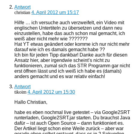
Antwort
christian
4. April 2012 um 15:17
Hilfe … ich versuche auch verzweifelt, ein Video mit
englischen Untertiteln zu übersetzen und dann neu
einzustellen, habe das auch schon mal gemacht, ich
weiß aber nicht mehr wie ???????
Hat YT etwas geändert oder komme ich nur nicht mehr
darauf wie ich es damals gemacht habe ??
Ich bin für jeden Tipp dankbar! Danke auch für diesen
Ansatz hier, aber irgendwie scheint’s nicht zu
funktionieren, zumal sich das STR Programm gar nicht
erst öffnen lässt und ich weiß ich habe es (damals)
anders gemacht und es war relativ einfach!
Antwort
tikoim
4. April 2012 um 15:30
Hallo Christian,
habe es eben nochmal live getestet – via Google2SRT
runterladen, Google2SRT.jar starten. Du brauchst Java
dafür – ist auch Open Source – dann funktioniert es.
Der Artikel liegt schon eine Weile zurück – aber war
gerade eben selbst erstaunt, dass es in 2 Sekunden