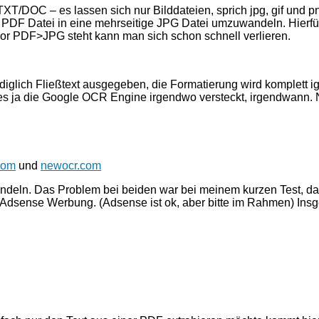
 TXT/DOC – es lassen sich nur Bilddateien, sprich jpg, gif un
ge PDF Datei in eine mehrseitige JPG Datei umzuwandeln. Hierfü
or PDF>JPG steht kann man sich schon schnell verlieren.
ediglich Fließtext ausgegeben, die Formatierung wird komplett i
bt es ja die Google OCR Engine irgendwo versteckt, irgendwann. 
.com
und
newocr.com
andeln. Das Problem bei beiden war bei meinem kurzen Test, d
dsense Werbung. (Adsense ist ok, aber bitte im Rahmen) Insge