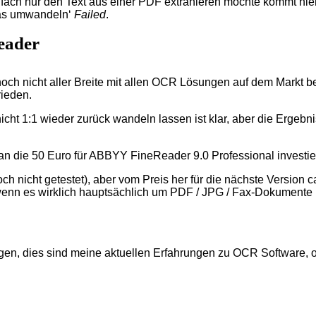
fach nur den Text aus einer PDF extrahieren möchte kommt hier 
was umwandeln‘
Failed
.
eader
ch nicht aller Breite mit allen OCR Lösungen auf dem Markt bef
ieden.
ht 1:1 wieder zurück wandeln lassen ist klar, aber die Ergeb
 die 50 Euro für ABBYY FineReader 9.0 Professional investie
noch nicht getestet), aber vom Preis her für die nächste Versio
wenn es wirklich hauptsächlich um PDF / JPG / Fax-Dokumente i
en, dies sind meine aktuellen Erfahrungen zu OCR Software, ohn