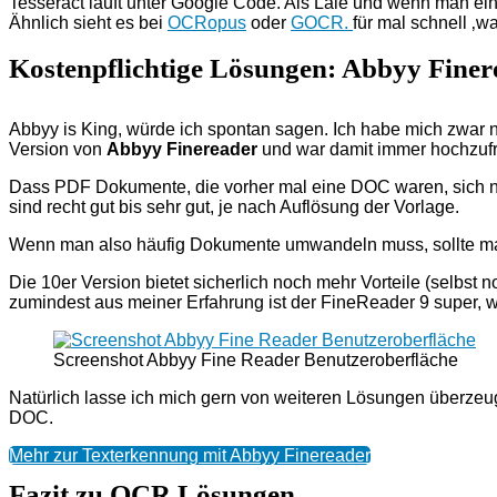
Tesseract läuft unter Google Code. Als Laie und wenn man ein
Ähnlich sieht es bei
OCRopus
oder
GOCR.
für mal schnell ‚
Kostenpflichtige Lösungen: Abbyy Finer
Abbyy is King, würde ich spontan sagen. Ich habe mich zwar no
Version von
Abbyy Finereader
und war damit immer hochzufr
Dass PDF Dokumente, die vorher mal eine DOC waren, sich nic
sind recht gut bis sehr gut, je nach Auflösung der Vorlage.
Wenn man also häufig Dokumente umwandeln muss, sollte man
Die 10er Version bietet sicherlich noch mehr Vorteile (selbst 
zumindest aus meiner Erfahrung ist der FineReader 9 super, 
Screenshot Abbyy Fine Reader Benutzeroberfläche
Natürlich lasse ich mich gern von weiteren Lösungen überzeug
DOC.
Mehr zur Texterkennung mit Abbyy Finereader
Fazit zu OCR Lösungen