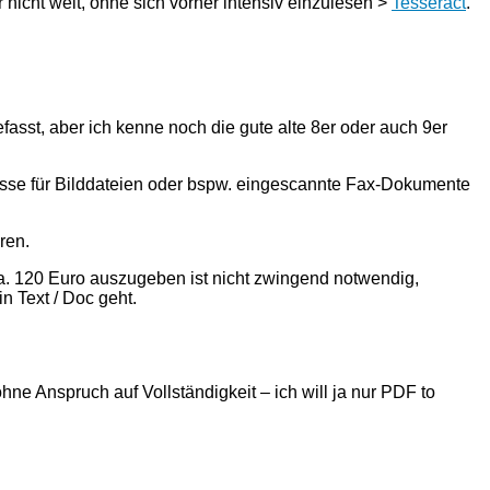
nicht weit, ohne sich vorher intensiv einzulesen >
Tesseract
.
asst, aber ich kenne noch die gute alte 8er oder auch 9er
nisse für Bilddateien oder bspw. eingescannte Fax-Dokumente
ren.
n ca. 120 Euro auszugeben ist nicht zwingend notwendig,
n Text / Doc geht.
e Anspruch auf Vollständigkeit – ich will ja nur PDF to