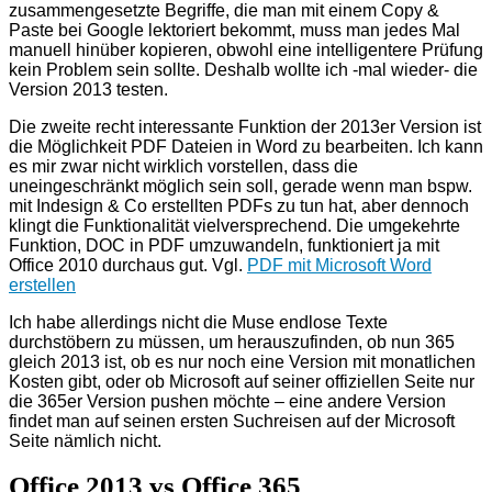
zusammengesetzte Begriffe, die man mit einem Copy &
Paste bei Google lektoriert bekommt, muss man jedes Mal
manuell hinüber kopieren, obwohl eine intelligentere Prüfung
kein Problem sein sollte. Deshalb wollte ich -mal wieder- die
Version 2013 testen.
Die zweite recht interessante Funktion der 2013er Version ist
die Möglichkeit PDF Dateien in Word zu bearbeiten. Ich kann
es mir zwar nicht wirklich vorstellen, dass die
uneingeschränkt möglich sein soll, gerade wenn man bspw.
mit Indesign & Co erstellten PDFs zu tun hat, aber dennoch
klingt die Funktionalität vielversprechend. Die umgekehrte
Funktion, DOC in PDF umzuwandeln, funktioniert ja mit
Office 2010 durchaus gut. Vgl.
PDF mit Microsoft Word
erstellen
Ich habe allerdings nicht die Muse endlose Texte
durchstöbern zu müssen, um herauszufinden, ob nun 365
gleich 2013 ist, ob es nur noch eine Version mit monatlichen
Kosten gibt, oder ob Microsoft auf seiner offiziellen Seite nur
die 365er Version pushen möchte – eine andere Version
findet man auf seinen ersten Suchreisen auf der Microsoft
Seite nämlich nicht.
Office 2013 vs Office 365