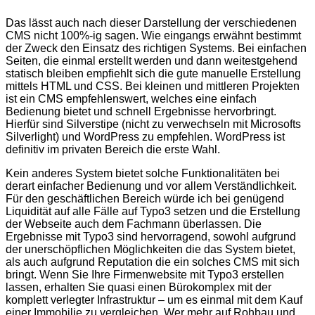
Das lässt auch nach dieser Darstellung der verschiedenen
CMS nicht 100%-ig sagen. Wie eingangs erwähnt bestimmt
der Zweck den Einsatz des richtigen Systems. Bei einfachen
Seiten, die einmal erstellt werden und dann weitestgehend
statisch bleiben empfiehlt sich die gute manuelle Erstellung
mittels HTML und CSS. Bei kleinen und mittleren Projekten
ist ein CMS empfehlenswert, welches eine einfach
Bedienung bietet und schnell Ergebnisse hervorbringt.
Hierfür sind Silverstipe (nicht zu verwechseln mit Microsofts
Silverlight) und WordPress zu empfehlen. WordPress ist
definitiv im privaten Bereich die erste Wahl.
Kein anderes System bietet solche Funktionalitäten bei
derart einfacher Bedienung und vor allem Verständlichkeit.
Für den geschäftlichen Bereich würde ich bei genügend
Liquidität auf alle Fälle auf Typo3 setzen und die Erstellung
der Webseite auch dem Fachmann überlassen. Die
Ergebnisse mit Typo3 sind hervorragend, sowohl aufgrund
der unerschöpflichen Möglichkeiten die das System bietet,
als auch aufgrund Reputation die ein solches CMS mit sich
bringt. Wenn Sie Ihre Firmenwebsite mit Typo3 erstellen
lassen, erhalten Sie quasi einen Bürokomplex mit der
komplett verlegter Infrastruktur – um es einmal mit dem Kauf
einer Immobilie zu vergleichen. Wer mehr auf Rohbau und