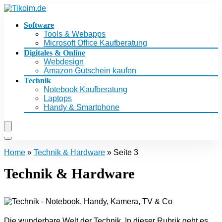
Software
Tools & Webapps
Microsoft Office Kaufberatung
Digitales & Online
Webdesign
Amazon Gutschein kaufen
Technik
Notebook Kaufberatung
Laptops
Handy & Smartphone
Home
»
Technik & Hardware
»
Seite 3
Technik & Hardware
Die wunderbare Welt der Technik. In dieser Rubrik geht es