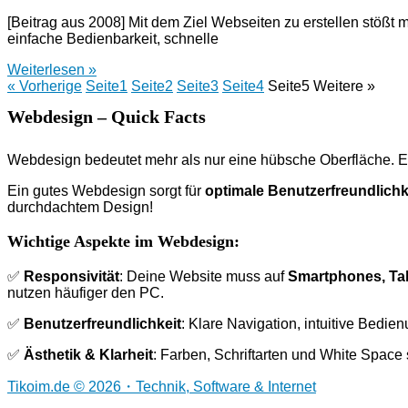
[Beitrag aus 2008] Mit dem Ziel Webseiten zu erstellen stößt
einfache Bedienbarkeit, schnelle
Weiterlesen »
« Vorherige
Seite
1
Seite
2
Seite
3
Seite
4
Seite
5
Weitere »
Webdesign – Quick Facts
Webdesign bedeutet mehr als nur eine hübsche Oberfläche. E
Ein gutes Webdesign sorgt für
optimale Benutzerfreundlichk
durchdachtem Design!
Wichtige Aspekte im Webdesign:
✅
Responsivität
: Deine Website muss auf
Smartphones, Ta
nutzen häufiger den PC.
✅
Benutzerfreundlichkeit
: Klare Navigation, intuitive Bedi
✅
Ästhetik & Klarheit
: Farben, Schriftarten und White Space
Tikoim.de © 2026・Technik, Software & Internet